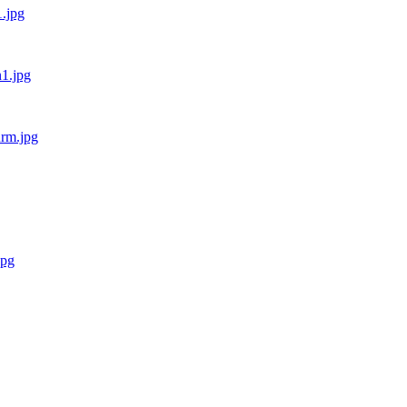
.jpg
1.jpg
rm.jpg
jpg